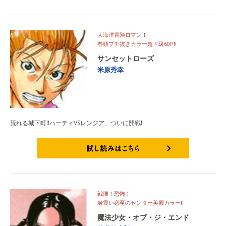
大海洋冒険ロマン！
巻頭ブチ抜きカラー超ド級60P!!
サンセットローズ
米原秀幸
荒れる城下町!!ハーティVSレンジア、ついに開戦!!
試し読みはこちら
戦慄！恐怖！
身震い必至のセンター美麗カラー!!
魔法少女・オブ・ジ・エンド