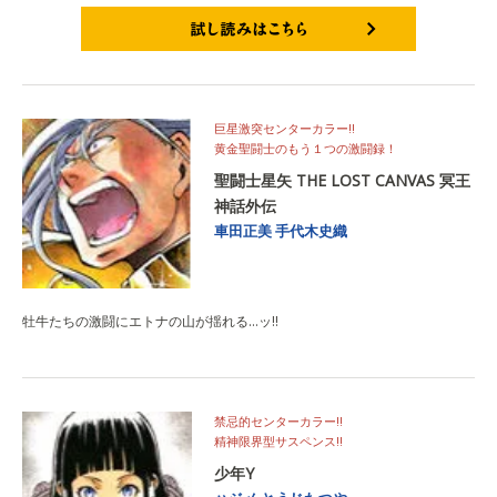
試し読みはこちら
巨星激突センターカラー!!
黄金聖闘士のもう１つの激闘録！
聖闘士星矢 THE LOST CANVAS 冥王
神話外伝
車田正美
手代木史織
牡牛たちの激闘にエトナの山が揺れる…ッ!!
禁忌的センターカラー!!
精神限界型サスペンス!!
少年Y