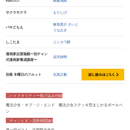
REBOOT
根建飛鳥
サクラサクラ
もりしげ
板垣恵介
さいと
バキどもえ
うなおき
しこたま
ニシカワ醇
漫画家志望遊戯〜別チャン
吉沢緑時
式漫画家養成講座〜
別冊 木曜日のフルット
石黒正数
〇ハイクオリティー投げ込み付録
魔法少女・オブ・ジ・エンド 魔法少女ステッキ型まじかるボールペ
ン
〇チャンピオン流映画闘論!!
第一回ゲスト 浜岡賢次先生