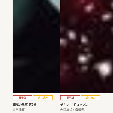
電子版
試し読み
電子版
試し読み
閻魔の教室 第6巻
チキン 「ドロップ…
田中優吏
井口達也 / 歳脇将…