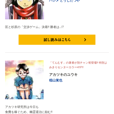
ハジメ
とうじたつや
匡と杉原の「交渉ゲーム」決着!! 勝者は…!?
試し読みはこちら
「てんむす」の著者が別チャン初登場!! 特別よ
みきりセンターカラー41P!!
アカツキのユウキ
稲山覚也
アカツキ研究所は今日も
食費を稼ぐため、幽霊退治に励む!!