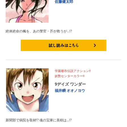
佐藤健太郎
絶体絶命の楓を、あの警官・芥が救うが…!?
試し読みはこちら
学園都市伝説アクション!!
妖艶センターカラー!!
9デイズ ワンダー
福井瞬
オオノヨウ
新聞部で病院を取材!? 魂の宝庫に美樹は…!?