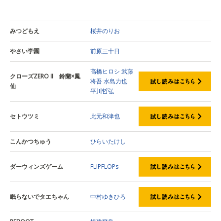
みつどもえ
桜井のりお
やさい学園
前原三十日
高橋ヒロシ
武藤
クローズZERO II 鈴蘭×鳳
将吾
水島力也
仙
平川哲弘
セトウツミ
此元和津也
こんかつちゅう
ひらいたけし
ダーウィンズゲーム
FLIPFLOPs
眠らないでタエちゃん
中村ゆきひろ