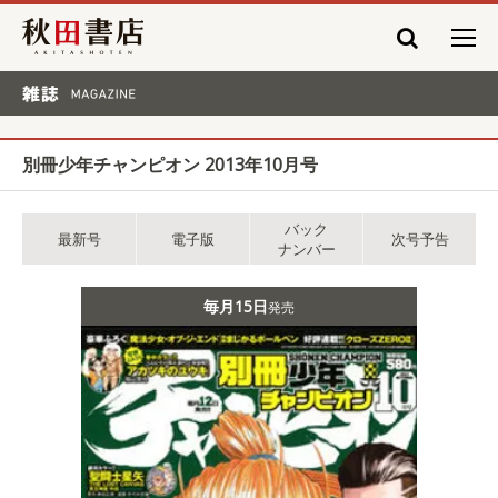
秋田書店
雑誌 MAGAZINE
別冊少年チャンピオン 2013年10月号
バック
最新号
電子版
次号予告
ナンバー
毎月15日
発売