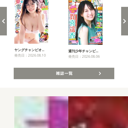
ヤングチャンピオ…
チャ
週刊少年チャンピ…
発売日：2026.08.10
発売
発売日：2026.08.06
雑誌一覧