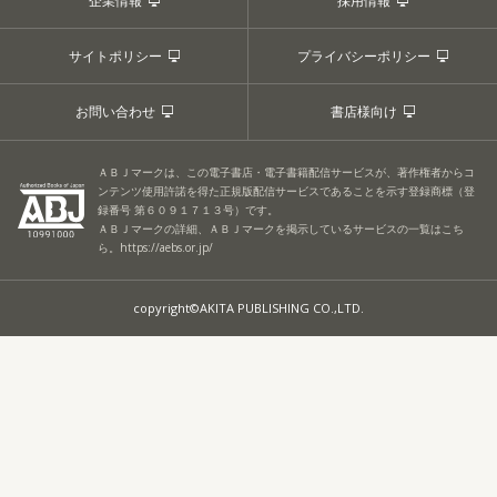
企業情報
採用情報
サイトポリシー
プライバシーポリシー
お問い合わせ
書店様向け
ＡＢＪマークは、この電子書店・電子書籍配信サービスが、著作権者からコ
ンテンツ使用許諾を得た正規版配信サービスであることを示す登録商標（登
録番号 第６０９１７１３号）です。
ＡＢＪマークの詳細、ＡＢＪマークを掲示しているサービスの一覧はこち
ら。
https://aebs.or.jp/
copyright©AKITA PUBLISHING CO.,LTD.