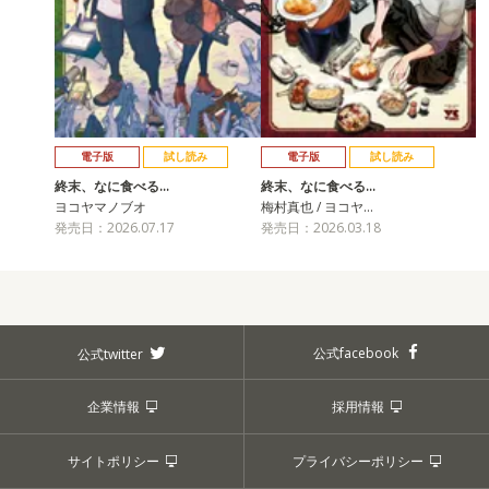
電子版
試し読み
電子版
試し読み
終末、なに食べる…
終末、なに食べる…
ヨコヤマノブオ
梅村真也 / ヨコヤ…
発売日：2026.07.17
発売日：2026.03.18
公式facebook
公式twitter
企業情報
採用情報
サイトポリシー
プライバシーポリシー