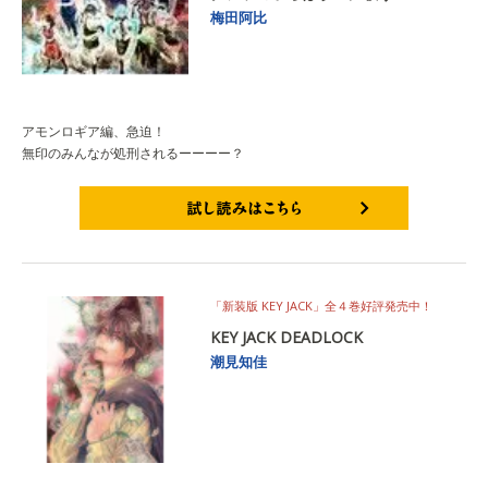
梅田阿比
アモンロギア編、急迫！
無印のみんなが処刑されるーーーー？
試し読みはこちら
「新装版 KEY JACK」全４巻好評発売中！
KEY JACK DEADLOCK
潮見知佳