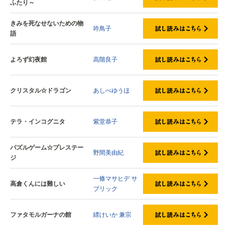
ふたり～
きみを死なせないための物
吟鳥子
語
よろず幻夜館
高階良子
クリスタル☆ドラゴン
あしべゆうほ
テラ・インコグニタ
紫堂恭子
パズルゲーム☆プレステー
野間美由紀
ジ
一條マサヒデ
サ
高倉くんには難しい
ブリック
ファタモルガーナの館
縹けいか
兼宗