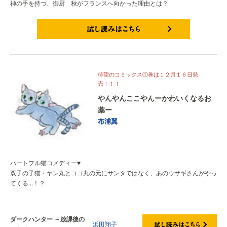
神の手を持つ、御厨 秋がフランスへ向かった理由とは？
試し読みはこちら
待望のコミックス①巻は１２月１６日発
売！！！
やんやんここやんーかわいくなるお
薬ー
布浦翼
ハートフル猫コメディー♥
双子の子猫・ヤン丸とココ丸の元にサンタではなく、あのウサギさんがやっ
てくる…！？
ダークハンター ～放課後の
浜田翔子