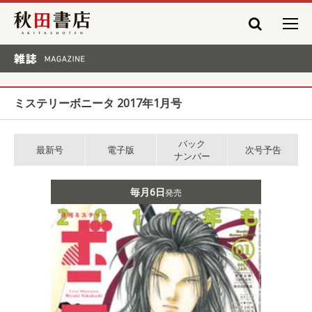
秋田書店
雑誌 MAGAZINE
ミステリーボニータ 2017年1月号
バック
最新号
電子版
次号予告
ナンバー
毎月6日
発売