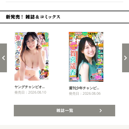
新発売！雑誌&コミックス
ヤングチャンピオ…
チャ
週刊少年チャンピ…
発売日：2026.08.10
発売
発売日：2026.08.06
雑誌一覧