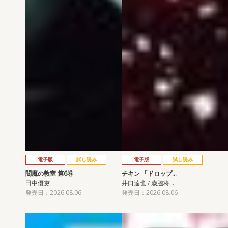
電子版
試し読み
電子版
試し読み
閻魔の教室 第6巻
チキン 「ドロップ…
田中優吏
井口達也 / 歳脇将…
発売日：2026.08.06
発売日：2026.08.06