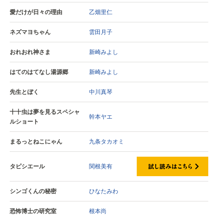
愛だけが日々の理由
乙畑里仁
ネズマヨちゃん
雲田月子
おれおれ神さま
新崎みよし
はてのはてなし湯源郷
新崎みよし
先生とぼく
中川真琴
十十虫は夢を見るスペシャ
幹本ヤエ
ルショート
まるっとねこにゃん
九条タカオミ
タピシエール
関根美有
シンゴくんの秘密
ひなたみわ
恐怖博士の研究室
根本尚