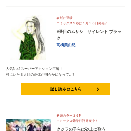
表紙に登場！
コミックス５巻は１月１６日発売☆
9番目のムサシ サイレント ブラッ
ク
高橋美由紀
人気No.1スーパーアクション巨編！
村にいた３人組の正体が明らかになって…？
試し読みはこちら
巻頭カラー３６P
コミックス⑧巻好評発売中！
クジラの子らは砂上に歌う