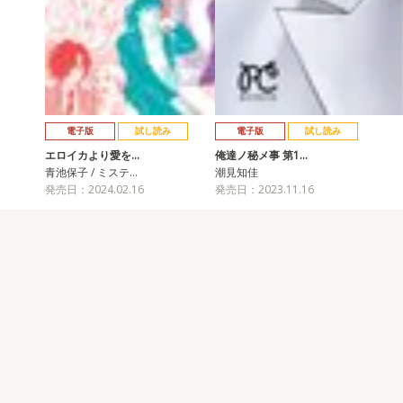
電子版
試し読み
電子版
試し読み
エロイカより愛を…
俺達ノ秘メ事 第1…
青池保子 / ミステ…
潮見知佳
発売日：2024.02.16
発売日：2023.11.16