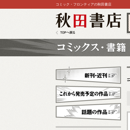
コミック・フロンティアの秋田書店
秋田書店
TOPへ戻る
コミックス
新刊・近刊
これから発売予定
話題の作品