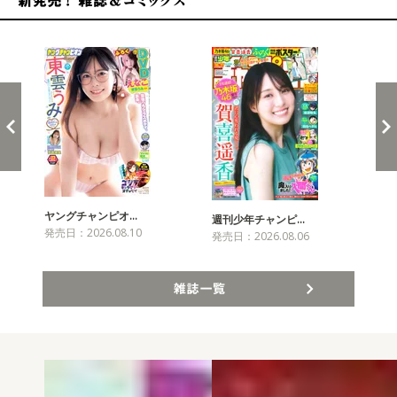
新発売！雑誌&コミックス
ヤングチャンピオ…
チャ
週刊少年チャンピ…
発売日：2026.08.10
発売
発売日：2026.08.06
雑誌一覧