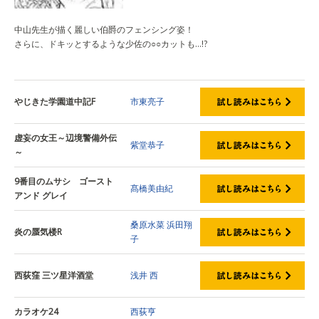
中山先生が描く麗しい伯爵のフェンシング姿！
さらに、ドキッとするような少佐の○○カットも…!?
やじきた学園道中記F
市東亮子
虚妄の女王～辺境警備外伝
紫堂恭子
～
9番目のムサシ ゴースト
髙橋美由紀
アンド グレイ
桑原水菜
浜田翔
炎の蜃気楼R
子
西荻窪 三ツ星洋酒堂
浅井 西
カラオケ24
西荻亨