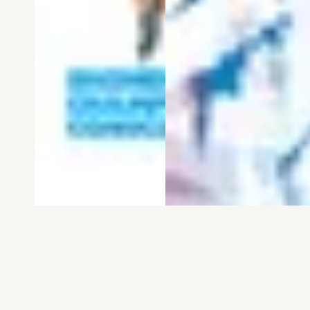
電子版
試し読み
電子版
試し読み
弱虫ペダル SPARE …
BREAK BACK 第25巻