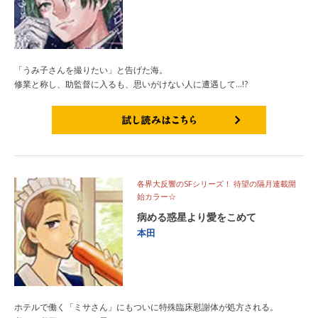
「うみ子さんを撮りたい」と告げた海。
修業と称し、助監督に入るも、思いがけない人に遭遇して…!?
試し読みはこちら
各界大反響のSFシリーズ！ 待望の隔月連載開
始カラー☆
病める惑星より愛をこめて
本田
ホテルで働く「ミサさん」にもついに特殊臨床慰謝体が処方される。