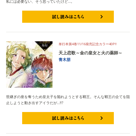
私には必要ない、そう思っていたけど…。
試し読みはこちら
単行本第4巻11/16発売記念カラー40P!!
天上恋歌～金の皇女と火の薬師～
青木朋
世継ぎの座を奪うため皇太子を陥れようとする鄆王。そんな鄆王の企てを阻
止しようと動き出すアイラだが…!!?
試し読みはこちら