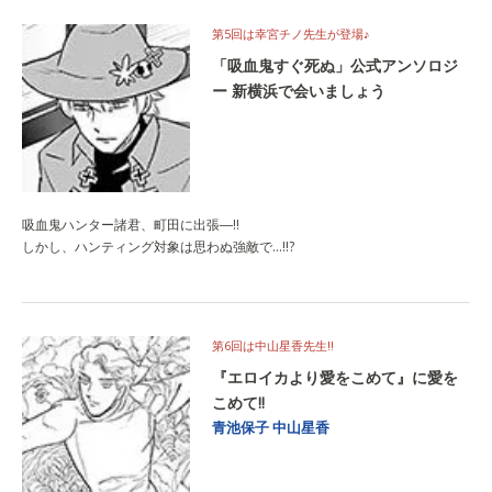
第5回は幸宮チノ先生が登場♪
「吸血鬼すぐ死ぬ」公式アンソロジ
ー 新横浜で会いましょう
吸血鬼ハンター諸君、町田に出張―!!
しかし、ハンティング対象は思わぬ強敵で…!!?
第6回は中山星香先生‼
『エロイカより愛をこめて』に愛を
こめて‼
青池保子
中山星香