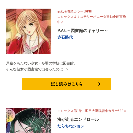
表紙＆巻頭カラー50P!!!
コミックス＆ミステリーボニータ連動企画実施
中☆
P.As.～図書館のキャリー～
赤石路代
戸籍をもたない少女・冬羽の学校は図書館。
そんな彼女が図書館で出会ったのは…？
試し読みはこちら
コミックス第1巻、即日大重版記念カラー32P☆
海が走るエンドロール
たらちねジョン