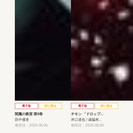
電子版
試し読み
電子版
試し読み
閻魔の教室 第6巻
チキン 「ドロップ…
田中優吏
井口達也 / 歳脇将…
発売日：2026.08.06
発売日：2026.08.06