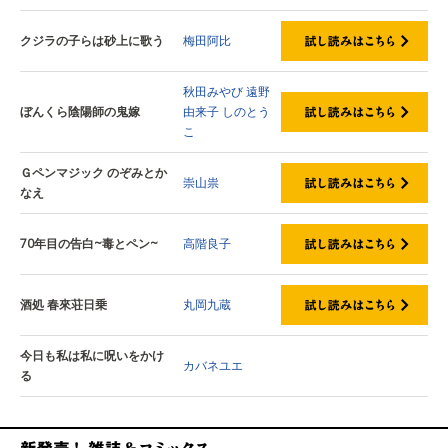
クジラの子らは砂上に歌う
梅田阿比
秋田みやび
遠野
ぼんくら陰陽師の鬼嫁
由来子
しのとう
こ
Ｇペンマジック のぞみとか
崇山祟
なえ
70年目の告白~毒とペン~
高階良子
酒処 春來荘日乗
丸岡九蔵
今日も私は私に呪いをかけ
カバネユエ
る