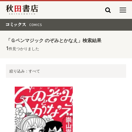
秋田書店
コミックス COMICS
「Ｇペンマジック のぞみとかなえ」検索結果
1
件見つかりました
絞り込み：すべて