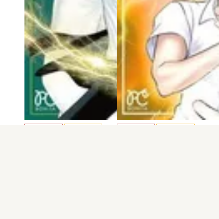
電子版
試し読み
電子版
試し読み
炎の蜃気楼R 第6巻
炎の蜃気楼R 第5巻
桑原水菜 / 浜田翔…
桑原水菜 / 浜田翔…
発売日：2023.02.16
発売日：2022.09.14