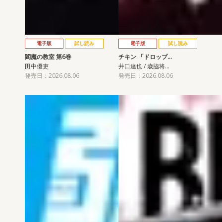
電子版
試し読み
電子版
試し読み
閻魔の教室 第6巻
チキン 「ドロップ…
田中優吏
井口達也 / 歳脇将…
発売日：2026.08.06
発売日：2026.08.06