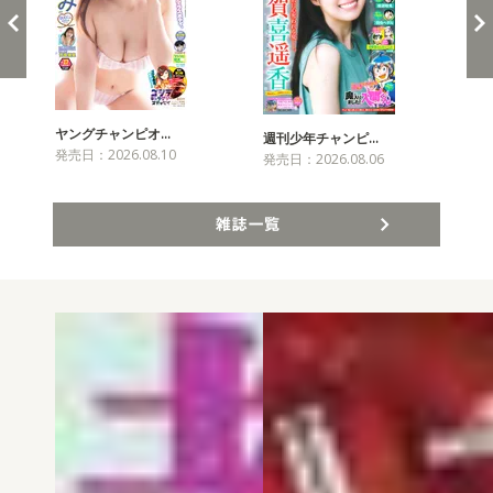
ヤングチャンピオ…
チャ
週刊少年チャンピ…
発売日：2026.08.10
発売
発売日：2026.08.06
雑誌一覧