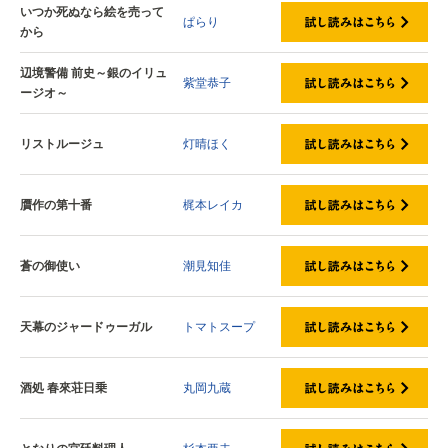
いつか死ぬなら絵を売って
ぱらり
から
辺境警備 前史～銀のイリュ
紫堂恭子
ージオ～
リストルージュ
灯晴ほく
贋作の第十番
梶本レイカ
蒼の御使い
潮見知佳
天幕のジャードゥーガル
トマトスープ
酒処 春來荘日乗
丸岡九蔵