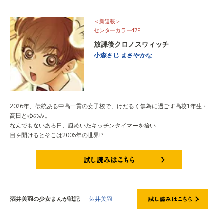
＜新連載＞
センターカラー47P
放課後クロノスウィッチ
小森さじ
まさやかな
2026年、伝統ある中高一貫の女子校で、けだるく無為に過ごす高校1年生・
高田とゆのみ。
なんでもないある日、謎めいたキッチンタイマーを拾い……
目を開けるとそこは2006年の世界!?
試し読みはこちら
酒井美羽の少女まんが戦記
酒井美羽