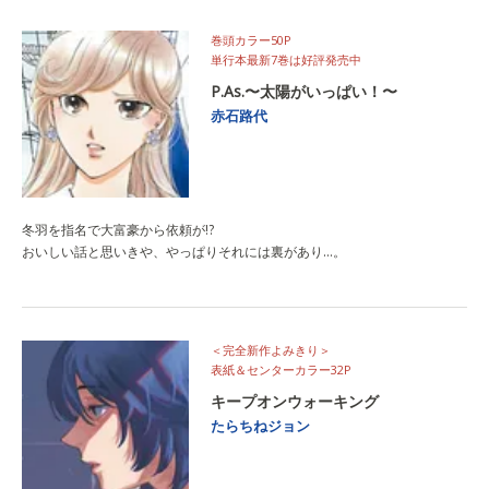
巻頭カラー50P
単行本最新7巻は好評発売中
P.As.〜太陽がいっぱい！〜
赤石路代
冬羽を指名で大富豪から依頼が!?
おいしい話と思いきや、やっぱりそれには裏があり…。
＜完全新作よみきり＞
表紙＆センターカラー32P
キープオンウォーキング
たらちねジョン