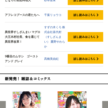
となりの宮廷料理人
杉本亜未
アフレコブースの君たちへ
千葉リョウコ
すずの木くろ
株
異世界すしざんまい マグロ
式会社喜代村
大王木村社長、食を通じて
（すしざんま
異世界改革！
い）
鷹野やわら
か
9番目のムサシ ゴースト
髙橋美由紀
アンド グレイ
新発売！雑誌&コミックス