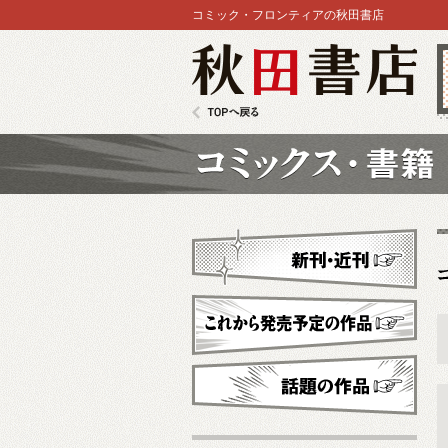
コミック・フロンティアの秋田書店
秋田書店
TOPへ戻る
コミックス
新刊・近刊
これから発売予定
話題の作品