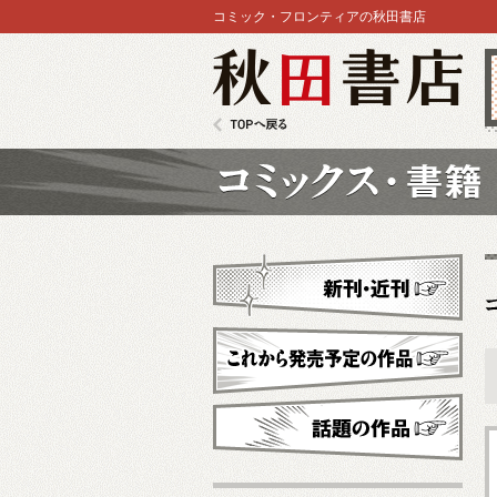
コミック・フロンティアの秋田書店
秋田書店
TOPへ戻る
コミックス
新刊・近刊
これから発売予定
話題の作品