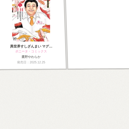
異世界すしざんまい マグ…
ボニータ・コミックス
鷹野やわらか
発売日：2025.12.25