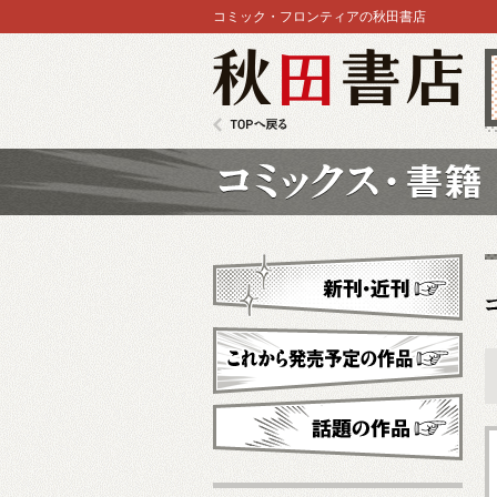
コミック・フロンティアの秋田書店
秋田書店
TOPへ戻る
コミックス
新刊・近刊
これから発売予定
話題の作品