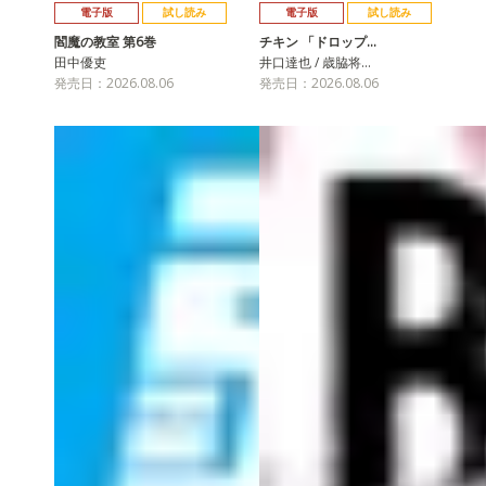
電子版
試し読み
電子版
試し読み
閻魔の教室 第6巻
チキン 「ドロップ…
田中優吏
井口達也 / 歳脇将…
発売日：2026.08.06
発売日：2026.08.06