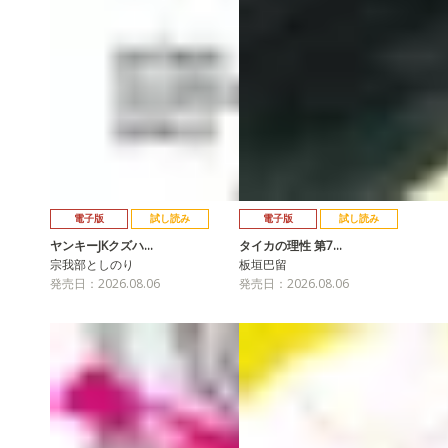
電子版
試し読み
電子版
試し読み
ヤンキーJKクズハ…
タイカの理性 第7…
宗我部としのり
板垣巴留
発売日：2026.08.06
発売日：2026.08.06