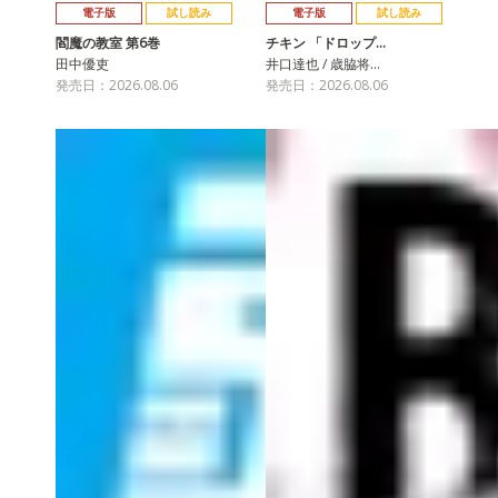
電子版
試し読み
電子版
試し読み
閻魔の教室 第6巻
チキン 「ドロップ…
田中優吏
井口達也 / 歳脇将…
発売日：2026.08.06
発売日：2026.08.06