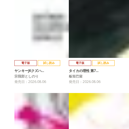
電子版
試し読み
電子版
試し読み
ヤンキーJKクズハ…
タイカの理性 第7…
宗我部としのり
板垣巴留
発売日：2026.08.06
発売日：2026.08.06