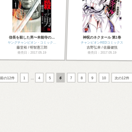
信長を殺した男〜本能寺の…
神呪のネクタール 第1巻
ヤングチャンピオン・コミック…
チャンピオンREDコミックス
藤堂裕 / 明智憲三郎
吉野弘幸 / 佐藤健悦
発売日：2017.05.19
発売日：2017.05.19
前の12件
1
…
4
5
6
7
8
9
10
次の12件