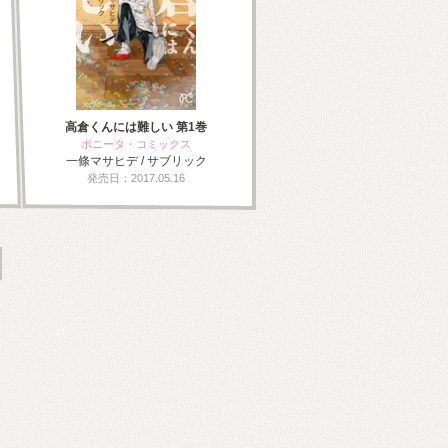
高倉くんには難しい 第1巻
ボニータ・コミックス
一條マサヒデ / サブリック
発売日：2017.05.16