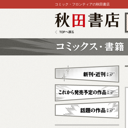
コミック・フロンティアの秋田書店
秋田書店
TOPへ戻る
コミックス
新刊・近刊
これから発売予定
話題の作品