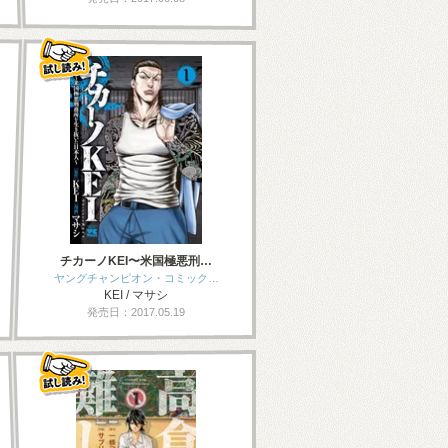
チカーノKEI〜米国極悪刑…
ヤングチャンピオン・コミック…
KEI / マサシ
発売日：2017.05.19