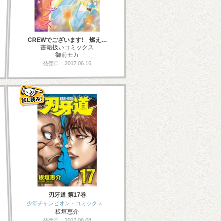
CREWでございます! 燃え…
書籍扱いコミックス
御前モカ
発売日：2017.06.16
刃牙道 第17巻
少年チャンピオン・コミックス…
板垣恵介
発売日：2017.06.08