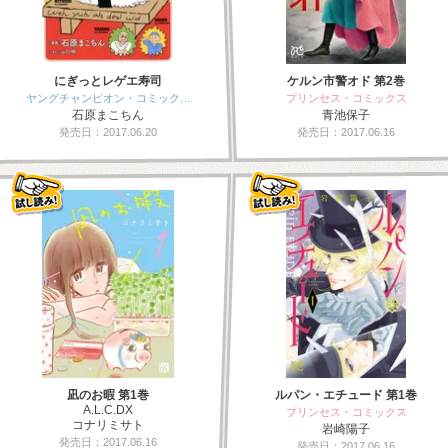
にぎっとレゲエ寿司
ケルン市警オド 第2巻
ヤングチャンピオン・コミック…
プリンセス・コミックス
石原まこちん
青池保子
発売日：2017.06.20
発売日：2017.06.16
凪のお暇 第1巻
ルパン・エチュード 第1巻
A.L.C.DX
プリンセス・コミックス
コナリミサト
岩崎陽子
発売日：2017.06.16
発売日：2017.06.16