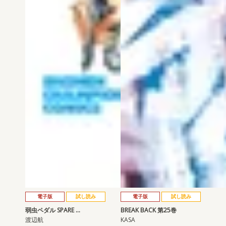
電子版
試し読み
電子版
試し読み
弱虫ペダル SPARE …
BREAK BACK 第25巻
渡辺航
KASA