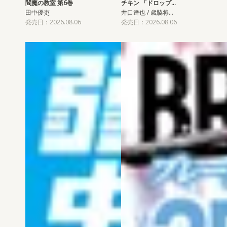
閻魔の教室 第6巻
チキン 「ドロップ…
田中優吏
井口達也 / 歳脇将…
発売日：2026.08.06
発売日：2026.08.06