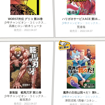
WORST外伝 グリコ 第16巻
ハリガネサービスACE 第16…
少年チャンピオン・コミックス…
少年チャンピオン・コミックス…
高橋ヒロシ / 鈴木リュータ
荒達哉
発売日：2022.04.07
発売日：2022.04.07
新装版 範馬刃牙 第11巻
魔界の主役は我々だ！ 第9…
少年チャンピオン・コミックス…
少年チャンピオン・コミックス…
板垣恵介
津田沼篤 / 西修 / コネシ…
発売日：2022.04.07
発売日：2022.04.07