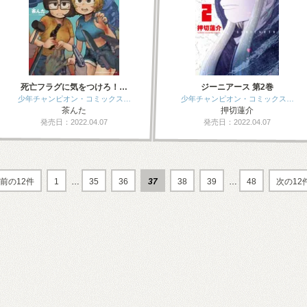
死亡フラグに気をつけろ！…
ジーニアース 第2巻
少年チャンピオン・コミックス…
少年チャンピオン・コミックス…
茶んた
押切蓮介
発売日：2022.04.07
発売日：2022.04.07
前の12件
1
…
35
36
37
38
39
…
48
次の12