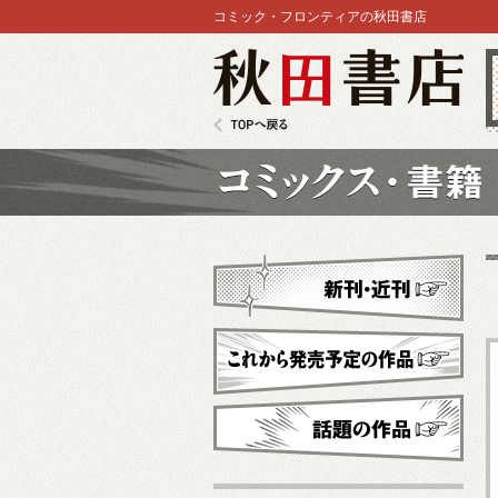
コミック・フロンティアの秋田書店
秋田書店
TOPへ戻る
コミックス
新刊・近刊
これから発売予定
話題の作品