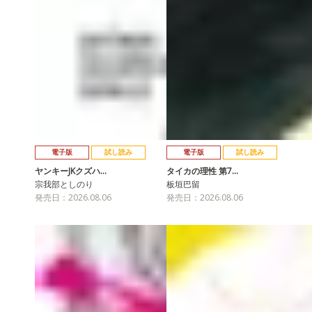
電子版
試し読み
電子版
試し読み
ヤンキーJKクズハ…
タイカの理性 第7…
宗我部としのり
板垣巴留
発売日：2026.08.06
発売日：2026.08.06