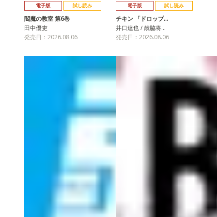
電子版
試し読み
電子版
試し読み
閻魔の教室 第6巻
チキン 「ドロップ…
田中優吏
井口達也 / 歳脇将…
発売日：2026.08.06
発売日：2026.08.06