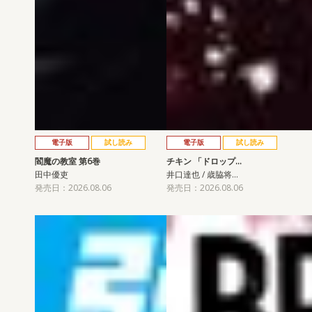
電子版
試し読み
電子版
試し読み
閻魔の教室 第6巻
チキン 「ドロップ…
田中優吏
井口達也 / 歳脇将…
発売日：2026.08.06
発売日：2026.08.06