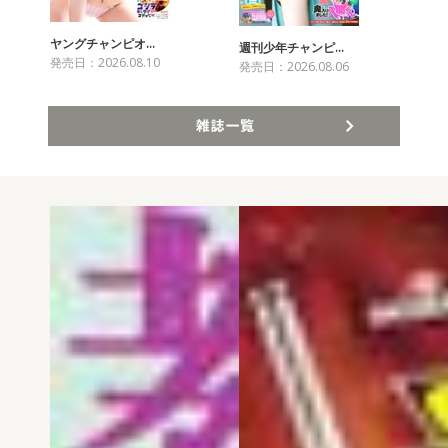
ヤングチャンピオ…
チャ
週刊少年チャンピ…
発売日：2026.08.10
発売
発売日：2026.08.06
雑誌一覧