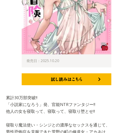
発売日：2025.10.20
試し読みはこちら
累計30万部突破!!
「小説家になろう」発、官能NTRファンタジー!!
他人の女を寝取って、寝取って、寝取り堕とせ!!
寝取り魔法使い・シンジとの濃厚なセックスを通じて、
男性恐怖症を克服できた荒野の町の修道女・アカネは、