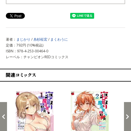
上記以外で購入する
著者：
まじかり
/
糸杉柾宏
/
まくわうに
定価：792円 (10%税込)
ISBN：978-4-253-00464-0
レーベル：チャンピオンREDコミックス
関連コミックス