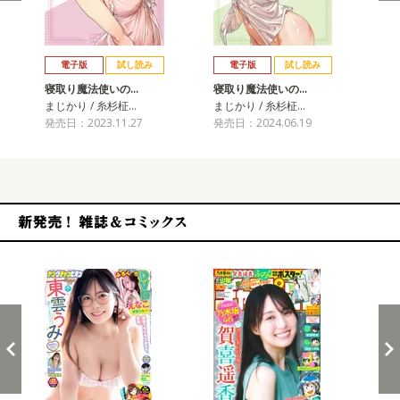
戻る
進む
電子版
試し読み
電子版
試し読み
寝取り魔法使いの…
寝取り魔法使いの…
寝
まじかり / 糸杉柾…
まじかり / 糸杉柾…
まじ
発売日：2023.11.27
発売日：2024.06.19
発売
新発売！雑誌&コミックス