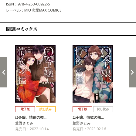
ISBN：978-4-253-00922-5
レーベル：MIU 恋愛MAX COMICS
関連コミックス
戻る
進む
電子版
試し読み
電子版
試し読み
Ω令嬢、情欲の檻…
Ω令嬢、情欲の檻…
Ω
菫野さとみ
菫野さとみ
菫
発売日：2022.10.14
発売日：2023.02.16
発売