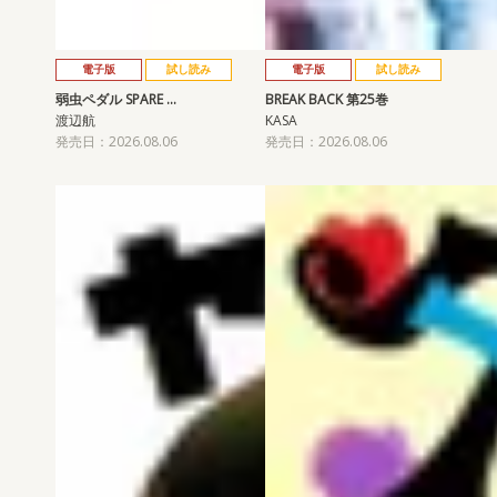
電子版
試し読み
電子版
試し読み
弱虫ペダル SPARE …
BREAK BACK 第25巻
渡辺航
KASA
発売日：2026.08.06
発売日：2026.08.06