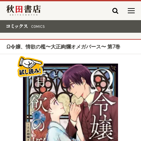
秋田書店
コミックス COMICS
Ω令嬢、情欲の檻〜大正絢爛オメガバース〜 第7巻