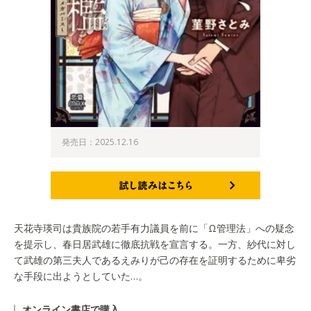
発売日：2025.12.16
試し読みはこちら
天花寺瑛司は貴族院の若手有力議員を前に「Ω管理法」への疑念
を提示し、春日居武雄に徹底抗戦を宣言する。一方、紗代に対し
て武雄の第三夫人であるえみりが己の存在を証明するために卑劣
な手段に出ようとしていた…。
オンライン書店で購入