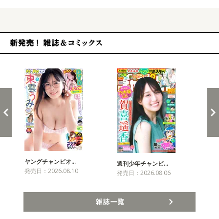
新発売！雑誌&コミックス
ヤングチャンピオ…
チャ
週刊少年チャンピ…
発売日：2026.08.10
発売
発売日：2026.08.06
雑誌一覧