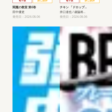
電子版
試し読み
電子版
試し読み
閻魔の教室 第6巻
チキン 「ドロップ…
田中優吏
井口達也 / 歳脇将…
発売日：2026.08.06
発売日：2026.08.06