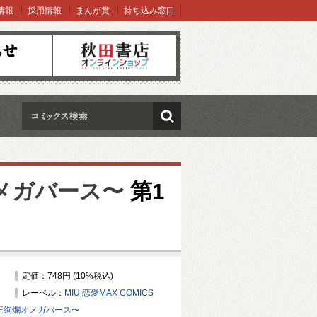
情報
採用情報
まんが賞
持ち込み窓口
オンラインショップ
検索
メガバース〜
第1
定価：748円 (10%税込)
レーベル：
MIU 恋愛MAX COMICS
正絢爛オメガバース〜