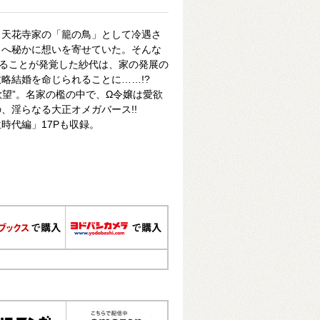
・天花寺家の「籠の鳥」として冷遇さ
司へ秘かに想いを寄せていた。そんな
あることが発覚した紗代は、家の発展の
略結婚を命じられることに……!?
欲望”。名家の檻の中で、Ω令嬢は愛欲
、淫らなる大正オメガバース!!
時代編」17Pも収録。