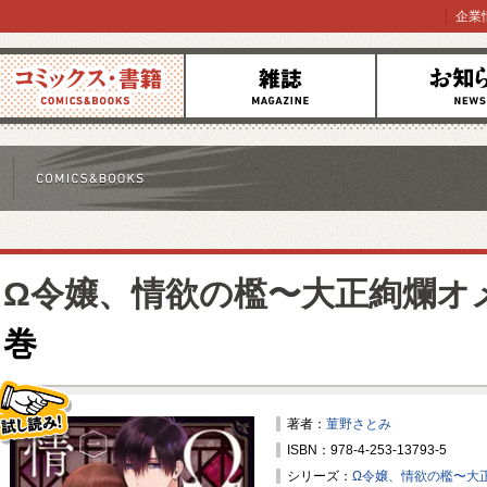
企業
コミックス
雑誌
お知らせ
Ω令嬢、情欲の檻〜大正絢爛オ
巻
著者：
菫野さとみ
ISBN：978-4-253-13793-5
試し読み！
シリーズ：
Ω令嬢、情欲の檻〜大