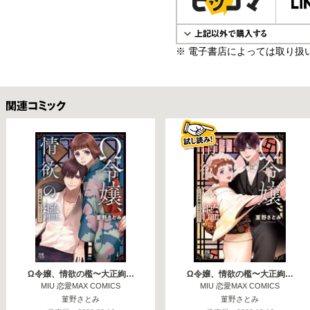
※ 電子書店によっては取り扱
関連コミックス
Ω令嬢、情欲の檻〜大正絢…
Ω令嬢、情欲の檻〜大正絢…
MIU 恋愛MAX COMICS
MIU 恋愛MAX COMICS
菫野さとみ
菫野さとみ