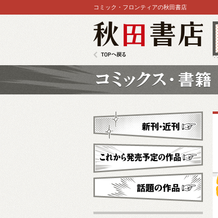
コミック・フロンティアの秋田書店
秋田書店
TOPへ戻る
コミックス
新刊・近刊
これから発売予定
話題の作品