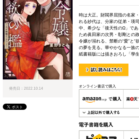
時は大正。財閥界屈指の名家
れる紗代は、分家の従弟・瑛
中、希少な「後天性のΩ」で
ため眞田家の次男・彰剛との政
令嬢が溺れる、禁断の“愛”と“
の夢を見る。華やかなる一族の
紙書籍版には描きおろし「學生
試し読み！
オンライン書店で購入
発売日：2022.10.14
電子書籍で購入