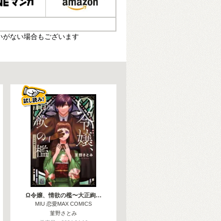
いがない場合もございます
Ω令嬢、情欲の檻〜大正絢…
MIU 恋愛MAX COMICS
菫野さとみ