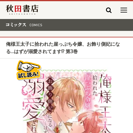
秋田書店
コミックス COMICS
俺様王太子に拾われた崖っぷち令嬢、お飾り側妃にな
る…はずが溺愛されてます!? 第3巻