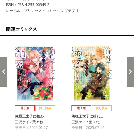
ISBN：978-4-253-00949-2
レーベル：プリンセス・コミックス プチプリ
関連コミックス
戻る
進む
電子版
試し読み
電子版
試し読み
俺様王太子に拾わ…
俺様王太子に拾わ…
俺
三沢ケイ / 葉々ね…
三沢ケイ / 葉々ね…
三沢
発売日：2025.01.27
発売日：2025.07.16
発売