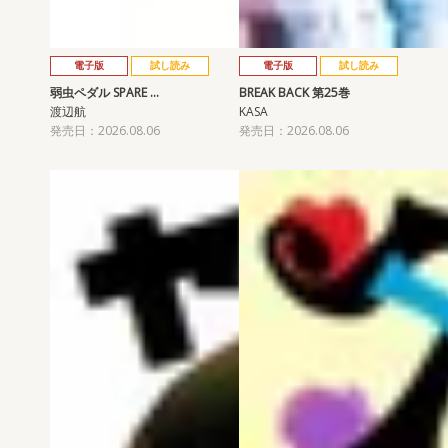
電子版
試し読み
電子版
試し読み
弱虫ペダル SPARE …
BREAK BACK 第25巻
渡辺航
KASA
発売日：2026.08.06
発売日：2026.08.06