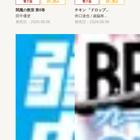
電子版
試し読み
電子版
試し読み
閻魔の教室 第6巻
チキン 「ドロップ…
田中優吏
井口達也 / 歳脇将…
発売日：2026.08.06
発売日：2026.08.06