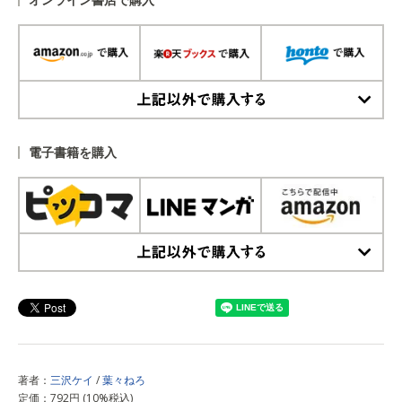
上記以外で購入する
電子書籍を購入
上記以外で購入する
著者：
三沢ケイ
/
葉々ねろ
定価：792円 (10%税込)