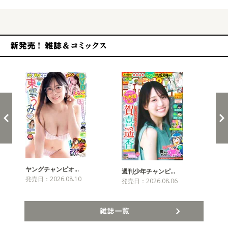
新発売！雑誌&コミックス
ヤングチャンピオ…
チャ
週刊少年チャンピ…
発売日：2026.08.10
発売
発売日：2026.08.06
雑誌一覧