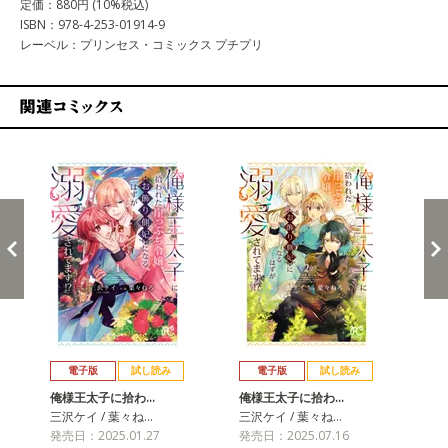
定価：880円 (10%税込)
ISBN：978-4-253-01914-9
レーベル：プリンセス・コミックス プチプリ
関連コミックス
戻る
進む
電子版
試し読み
電子版
試し読み
俺様王太子に拾わ…
俺様王太子に拾わ…
俺
三沢ケイ / 葉々ね…
三沢ケイ / 葉々ね…
三沢
発売日：2025.01.27
発売日：2025.07.16
発売