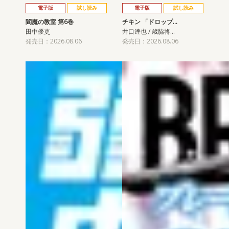
電子版
試し読み
電子版
試し読み
閻魔の教室 第6巻
チキン 「ドロップ…
田中優吏
井口達也 / 歳脇将…
発売日：2026.08.06
発売日：2026.08.06