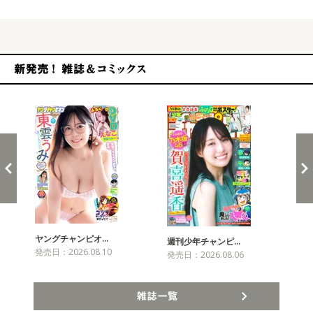
新発売！雑誌&コミックス
ヤングチャンピオ…
チャ
週刊少年チャンピ…
発売日：2026.08.10
発売
発売日：2026.08.06