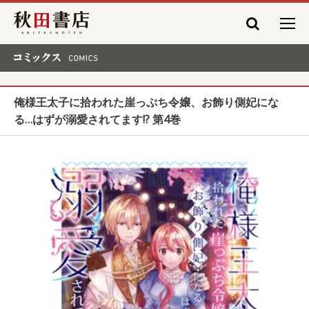
秋田書店
コミックス COMICS
俺様王太子に拾われた崖っぷち令嬢、お飾り側妃にな
る…はずが溺愛されてます!? 第4巻