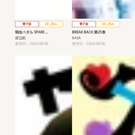
電子版
試し読み
電子版
試し読み
弱虫ペダル SPARE …
BREAK BACK 第25巻
渡辺航
KASA
発売日：2026.08.06
発売日：2026.08.06