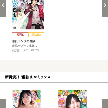
戻る
進む
電子版
試し読み
最低ランクの冒険…
農民ヤズー / 津保…
発売日：2024.01.26
新発売！雑誌&コミックス