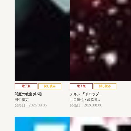
電子版
試し読み
電子版
試し読み
閻魔の教室 第6巻
チキン 「ドロップ…
田中優吏
井口達也 / 歳脇将…
発売日：2026.08.06
発売日：2026.08.06