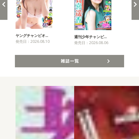
ヤングチャンピオ…
チャ
週刊少年チャンピ…
発売日：2026.08.10
発売
発売日：2026.08.06
雑誌一覧