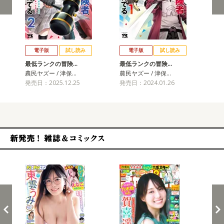
戻る
進む
電子版
試し読み
電子版
試し読み
最低ランクの冒険…
最低ランクの冒険…
農民ヤズー / 津保…
農民ヤズー / 津保…
発売日：2025.12.25
発売日：2024.01.26
新発売！雑誌&コミックス