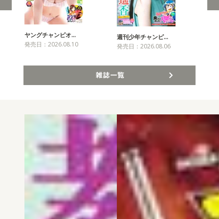
ヤングチャンピオ…
チャ
週刊少年チャンピ…
発売日：2026.08.10
発売
発売日：2026.08.06
雑誌一覧