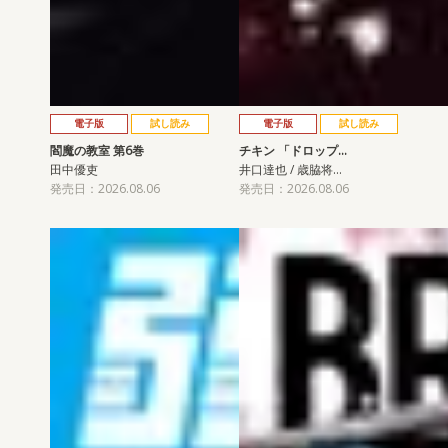
電子版
試し読み
電子版
試し読み
閻魔の教室 第6巻
チキン 「ドロップ…
田中優吏
井口達也 / 歳脇将…
発売日：2026.08.06
発売日：2026.08.06