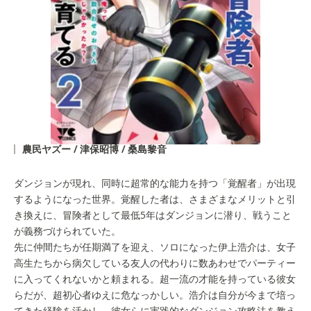
農民ヤズー / 津保昭博 / 桑島黎音
ダンジョンが現れ、同時に超常的な能力を持つ「覚醒者」が出現
するようになった世界。覚醒した者は、さまざまなメリットと引
き換えに、冒険者として最低5年はダンジョンに潜り、戦うこと
が義務づけられていた。
先に仲間たちが任期満了を迎え、ソロになった伊上浩介は、女子
高生たちから病欠している友人の代わりに数あわせでパーティー
に入ってくれないかと頼まれる。超一流の才能を持っている彼女
らだが、超初心者ゆえに危なっかしい。浩介は自分が今まで培っ
てきた経験を活かし、彼女らに実践的なダンジョン攻略法を教え