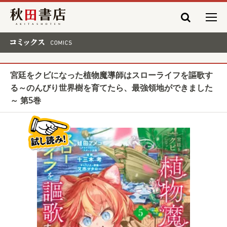
秋田書店
コミックス COMICS
宮廷をクビになった植物魔導師はスローライフを謳歌す
る～のんびり世界樹を育てたら、最強領地ができました
～ 第5巻