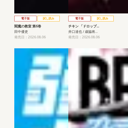
電子版
試し読み
電子版
試し読み
閻魔の教室 第6巻
チキン 「ドロップ…
田中優吏
井口達也 / 歳脇将…
発売日：2026.08.06
発売日：2026.08.06