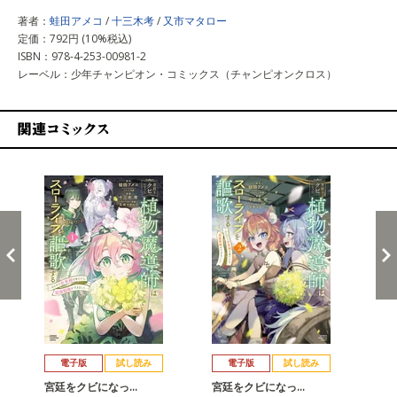
著者：
蛙田アメコ
/
十三木考
/
又市マタロー
定価：792円 (10%税込)
ISBN：978-4-253-00981-2
レーベル：少年チャンピオン・コミックス（チャンピオンクロス）
関連コミックス
戻る
進む
電子版
試し読み
電子版
試し読み
宮廷をクビになっ…
宮廷をクビになっ…
宮