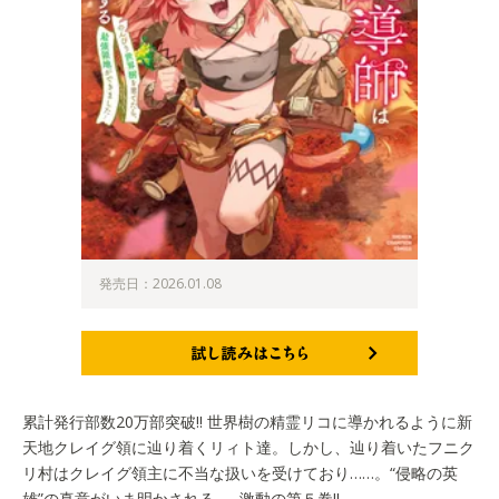
発売日：2026.01.08
試し読みはこちら
累計発行部数20万部突破!! 世界樹の精霊リコに導かれるように新
天地クレイグ領に辿り着くリィト達。しかし、辿り着いたフニク
リ村はクレイグ領主に不当な扱いを受けており……。“侵略の英
雄”の真意がいま明かされる……激動の第５巻!!