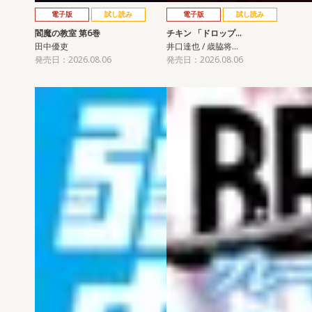
電子版
試し読み
電子版
試し読み
閻魔の教室 第6巻
チキン 「ドロップ…
田中優吏
井口達也 / 歳脇将…
発売日：2026.08.06
発売日：2026.08.06