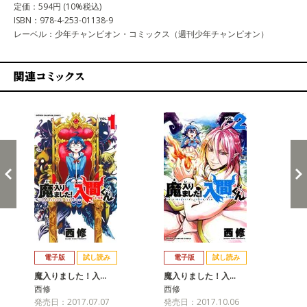
定価：594円 (10%税込)
ISBN：978-4-253-01138-9
レーベル：少年チャンピオン・コミックス（週刊少年チャンピオン）
関連コミックス
戻る
進む
電子版
試し読み
電子版
試し読み
魔入りました！入…
魔入りました！入…
魔
西修
西修
西
発売日：2017.07.07
発売日：2017.10.06
発売