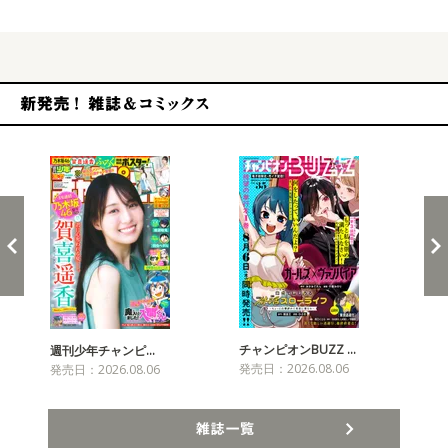
新発売！雑誌&コミックス
チャンピオンBUZZ …
週刊少年チャンピ…
月
発売日：2026.08.06
発売日：2026.08.06
発売