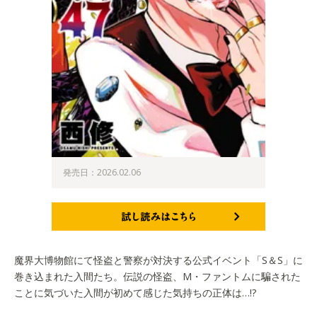
発売日：2026.02.06
試し読みはこちら
魔界大博物館にて怪盗と警察が対決する公式イベント「S＆S」に
巻き込まれた入間たち。伝説の怪盗、M・ファントムに騙された
ことに気づいた入間が初めて感じた気持ちの正体は…!?