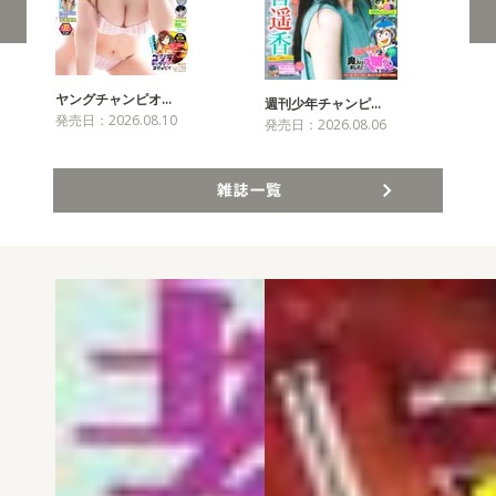
ヤングチャンピオ…
チャ
週刊少年チャンピ…
発売日：2026.08.10
発売
発売日：2026.08.06
雑誌一覧