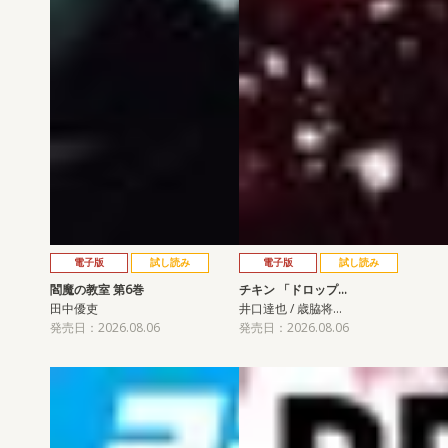
電子版
試し読み
電子版
試し読み
閻魔の教室 第6巻
チキン 「ドロップ…
田中優吏
井口達也 / 歳脇将…
発売日：2026.08.06
発売日：2026.08.06