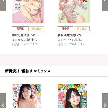
戻る
進む
電子版
試し読み
電子版
試し読み
寝取り魔法使いの…
寝取り魔法使いの…
寝
まじかり / 糸杉柾…
まじかり / 糸杉柾…
まじ
発売日：2023.11.27
発売日：2024.06.19
発売
新発売！雑誌&コミックス