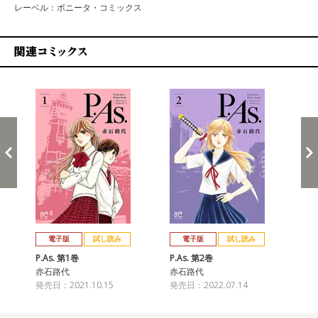
レーベル：ボニータ・コミックス
関連コミックス
戻る
進む
電子版
試し読み
電子版
試し読み
P.As. 第1巻
P.As. 第2巻
P.
赤石路代
赤石路代
赤
発売日：2021.10.15
発売日：2022.07.14
発売