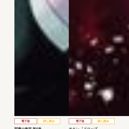
電子版
試し読み
電子版
試し読み
閻魔の教室 第6巻
チキン 「ドロップ…