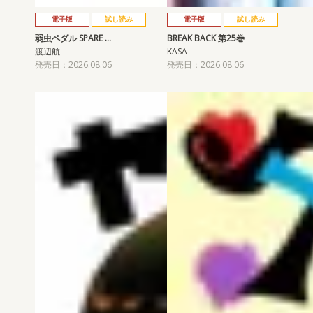
電子版
試し読み
電子版
試し読み
弱虫ペダル SPARE …
BREAK BACK 第25巻
渡辺航
KASA
発売日：2026.08.06
発売日：2026.08.06