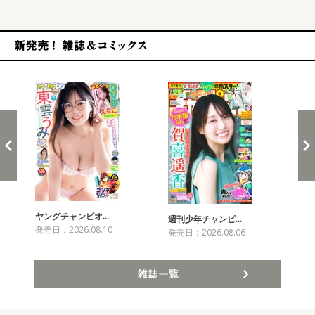
新発売！雑誌&コミックス
ヤングチャンピオ…
チャ
週刊少年チャンピ…
発売日：2026.08.10
発売
発売日：2026.08.06
雑誌一覧