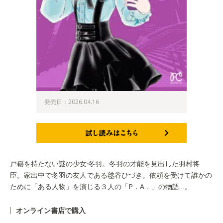
発売日：2026.04.16
試し読みはこちら
戸籍を持たない謎の少女·冬羽。冬羽の才能を見出した羽村将
臣。家出中で冬羽の友人である毬谷ひづき。依頼を受けて誰かの
ために「ある人物」を演じる３人の「P．A．」の物語…。
オンライン書店で購入