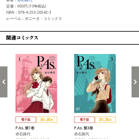
定価：693円 (10%税込)
ISBN：978-4-253-26542-3
レーベル：ボニータ・コミックス
関連コミックス
戻る
進む
電子版
試し読み
電子版
試し読み
P.As. 第1巻
P.As. 第3巻
P.
赤石路代
赤石路代
赤