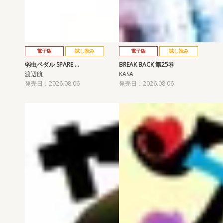
電子版
試し読み
電子版
試し読み
弱虫ペダル SPARE …
BREAK BACK 第25巻
渡辺航
KASA
発売日：2026.08.06
発売日：2026.08.06