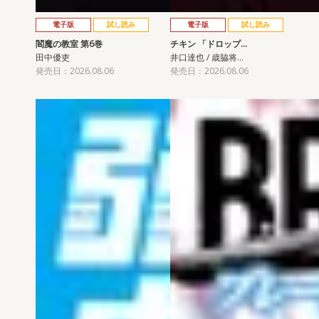
電子版
試し読み
電子版
試し読み
閻魔の教室 第6巻
チキン 「ドロップ…
田中優吏
井口達也 / 歳脇将…
発売日：2026.08.06
発売日：2026.08.06