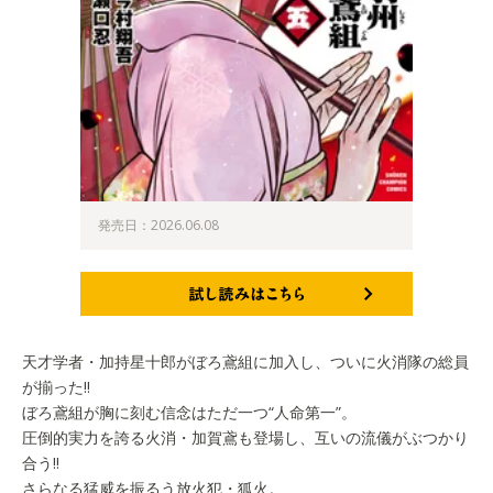
発売日：2026.06.08
試し読みはこちら
天才学者・加持星十郎がぼろ鳶組に加入し、ついに火消隊の総員
が揃った!!
ぼろ鳶組が胸に刻む信念はただ一つ“人命第一”。
圧倒的実力を誇る火消・加賀鳶も登場し、互いの流儀がぶつかり
合う!!
さらなる猛威を振るう放火犯・狐火。