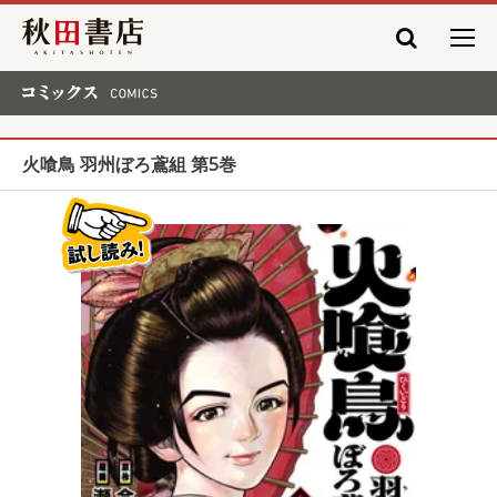
秋田書店
コミックス COMICS
火喰鳥 羽州ぼろ鳶組 第5巻