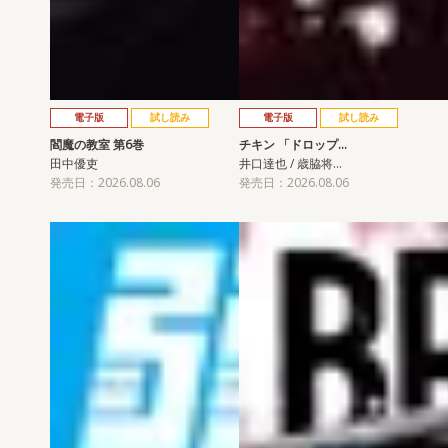
電子版
試し読み
電子版
試し読み
閻魔の教室 第6巻
チキン 「ドロップ…
田中優吏
井口達也 / 歳脇将…
発売日：2026.08.06
発売日：2026.08.06