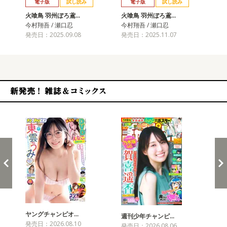
電子版
試し読み
電子版
試し読み
火喰鳥 羽州ぼろ鳶…
火喰鳥 羽州ぼろ鳶…
火
今村翔吾 / 瀬口忍
今村翔吾 / 瀬口忍
今村
発売日：2025.09.08
発売日：2025.11.07
発売
新発売！雑誌&コミックス
ヤングチャンピオ…
チャ
週刊少年チャンピ…
発売日：2026.08.10
発売
発売日：2026.08.06