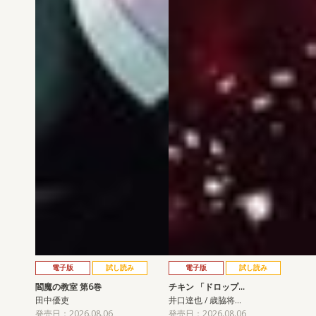
電子版
試し読み
電子版
試し読み
閻魔の教室 第6巻
チキン 「ドロップ…
田中優吏
井口達也 / 歳脇将…
発売日：2026.08.06
発売日：2026.08.06