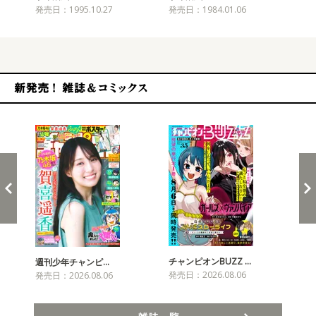
発売日：1995.10.27
発売日：1984.01.06
発売
新発売！雑誌&コミックス
チャンピオンBUZZ …
週刊少年チャンピ…
月
発売日：2026.08.06
発売日：2026.08.06
発売