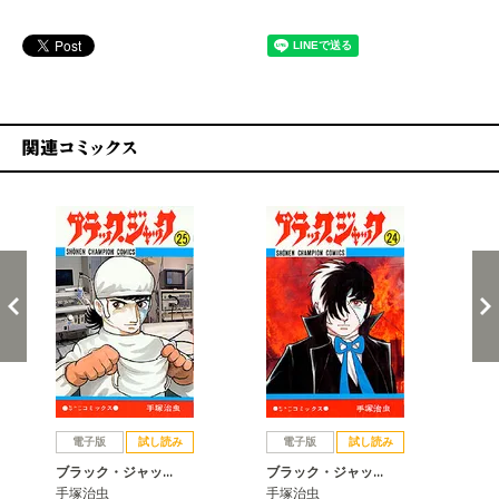
関連コミックス
戻る
進む
電子版
試し読み
電子版
試し読み
ブラック・ジャッ…
ブラック・ジャッ…
ブ
手塚治虫
手塚治虫
手