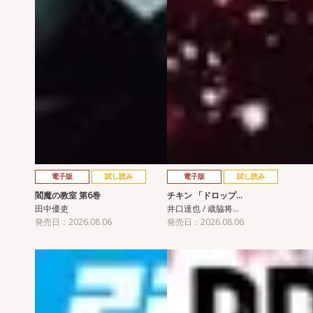
電子版
試し読み
電子版
試し読み
閻魔の教室 第6巻
チキン 「ドロップ…
田中優吏
井口達也 / 歳脇将…
発売日：2026.08.06
発売日：2026.08.06