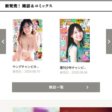
新発売！雑誌&コミックス
ヤングチャンピオ…
チャ
週刊少年チャンピ…
発売日：2026.08.10
発売
発売日：2026.08.06
雑誌一覧