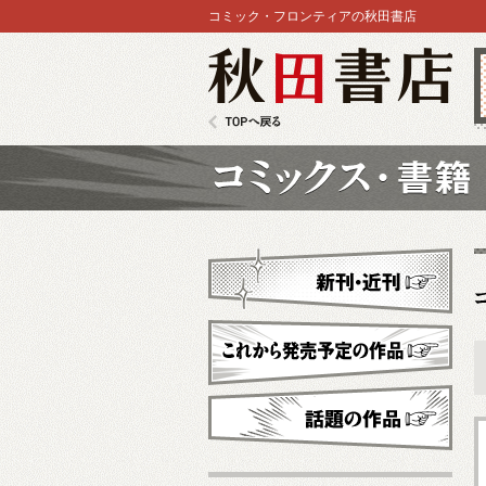
コミック・フロンティアの秋田書店
秋田書店
TOPへ戻る
コミックス
新刊・近刊
これから発売予定
話題の作品