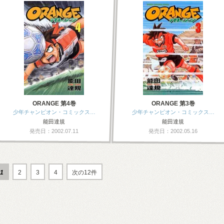
ORANGE 第4巻
ORANGE 第3巻
少年チャンピオン・コミックス…
少年チャンピオン・コミックス…
能田達規
能田達規
発売日：2002.07.11
発売日：2002.05.16
1
2
3
4
次の12件