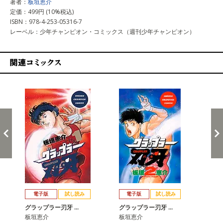
著者：
板垣恵介
定価：499円 (10%税込)
ISBN：978-4-253-05316-7
レーベル：少年チャンピオン・コミックス（週刊少年チャンピオン）
関連コミックス
戻る
進む
電子版
試し読み
電子版
試し読み
グラップラー刃牙 …
グラップラー刃牙 …
グ
板垣恵介
板垣恵介
板