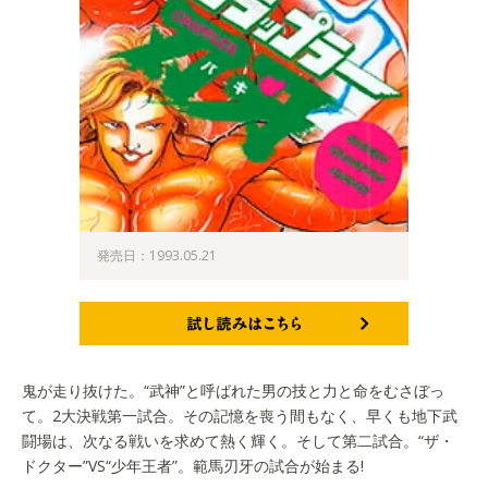
発売日：1993.05.21
試し読みはこちら
鬼が走り抜けた。“武神”と呼ばれた男の技と力と命をむさぼっ
て。2大決戦第一試合。その記憶を喪う間もなく、早くも地下武
闘場は、次なる戦いを求めて熱く輝く。そして第二試合。“ザ・
ドクター”VS“少年王者”。範馬刃牙の試合が始まる!