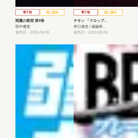
電子版
試し読み
電子版
試し読み
閻魔の教室 第6巻
チキン 「ドロップ…
田中優吏
井口達也 / 歳脇将…
発売日：2026.08.06
発売日：2026.08.06