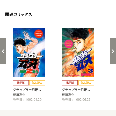
関連コミックス
戻る
進む
電子版
試し読み
電子版
試し読み
グラップラー刃牙 …
グラップラー刃牙 …
グ
板垣恵介
板垣恵介
板
発売日：1992.04.20
発売日：1992.06.25
発売