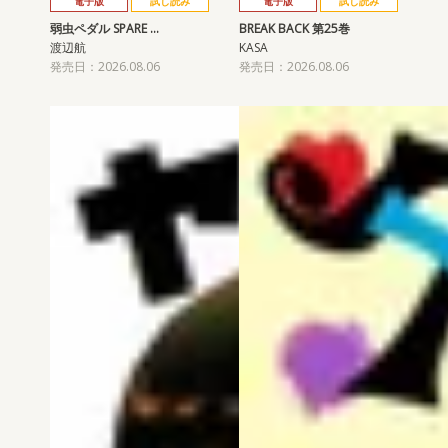
電子版
試し読み
電子版
試し読み
弱虫ペダル SPARE …
BREAK BACK 第25巻
渡辺航
KASA
発売日：2026.08.06
発売日：2026.08.06