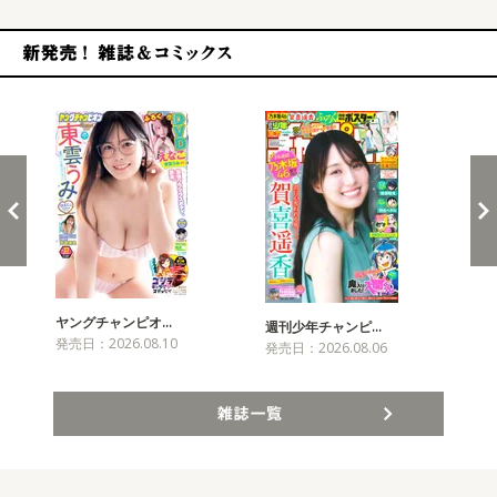
新発売！雑誌&コミックス
ヤングチャンピオ…
チャ
週刊少年チャンピ…
発売日：2026.08.10
発売
発売日：2026.08.06
雑誌一覧