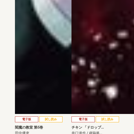
電子版
試し読み
電子版
試し読み
閻魔の教室 第6巻
チキン 「ドロップ…
田中優吏
井口達也 / 歳脇将…