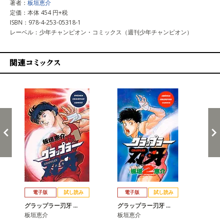
著者：
板垣恵介
定価：本体 454 円+税
ISBN：978-4-253-05318-1
レーベル：少年チャンピオン・コミックス（週刊少年チャンピオン）
関連コミックス
戻る
進む
電子版
試し読み
電子版
試し読み
グラップラー刃牙 …
グラップラー刃牙 …
グ
板垣恵介
板垣恵介
板