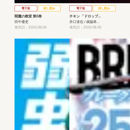
電子版
試し読み
電子版
試し読み
閻魔の教室 第6巻
チキン 「ドロップ…
田中優吏
井口達也 / 歳脇将…
発売日：2026.08.06
発売日：2026.08.06