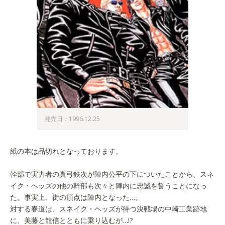
発売日：1996.12.25
紙の本は品切れとなっております。
幹部で実力者の真弓鉄次が陣内公平の下についたことから、スネ
イク・ヘッズの他の幹部も次々と陣内に忠誠を誓うことになっ
た。事実上、街の頂点は陣内となった…。
対する春道は、スネイク・ヘッズが待つ決戦場の中崎工業跡地
に、美藤と龍信とともに乗り込むが…!?