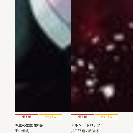
電子版
試し読み
電子版
試し読み
閻魔の教室 第6巻
チキン 「ドロップ…
田中優吏
井口達也 / 歳脇将…