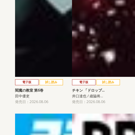
電子版
試し読み
電子版
試し読み
閻魔の教室 第6巻
チキン 「ドロップ…
田中優吏
井口達也 / 歳脇将…
発売日：2026.08.06
発売日：2026.08.06