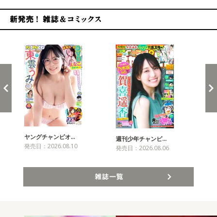
新発売！雑誌&コミックス
ヤングチャンピオ…
チャ
週刊少年チャンピ…
発売日：2026.08.10
発売
発売日：2026.08.06
雑誌一覧