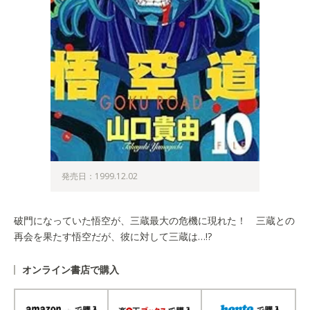
発売日：1999.12.02
破門になっていた悟空が、三蔵最大の危機に現れた！ 三蔵との
再会を果たす悟空だが、彼に対して三蔵は…!?
オンライン書店で購入