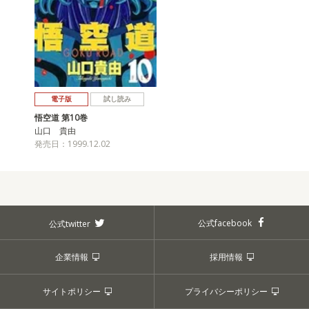
電子版
試し読み
悟空道 第10巻
山口 貴由
発売日：1999.12.02
公式facebook
公式twitter
企業情報
採用情報
サイトポリシー
プライバシーポリシー