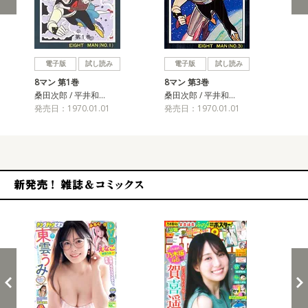
戻る
進む
電子版
試し読み
電子版
試し読み
8マン 第1巻
8マン 第3巻
8マ
桑田次郎 / 平井和…
桑田次郎 / 平井和…
桑田
発売日：1970.01.01
発売日：1970.01.01
発売
新発売！雑誌&コミックス