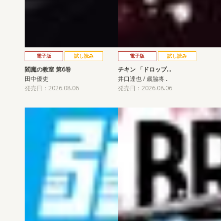
電子版
試し読み
電子版
試し読み
閻魔の教室 第6巻
チキン 「ドロップ…
田中優吏
井口達也 / 歳脇将…
発売日：2026.08.06
発売日：2026.08.06