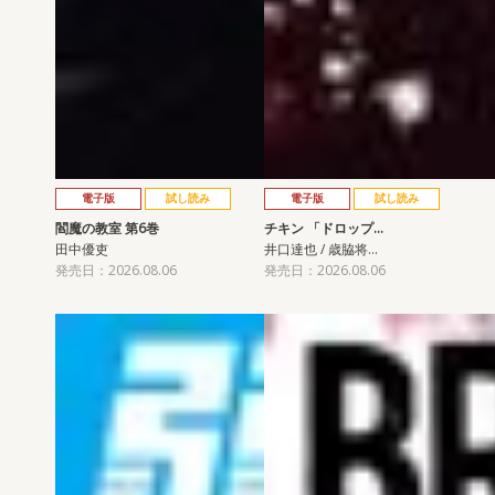
電子版
試し読み
電子版
試し読み
閻魔の教室 第6巻
チキン 「ドロップ…
田中優吏
井口達也 / 歳脇将…
発売日：2026.08.06
発売日：2026.08.06