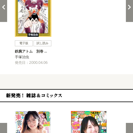
戻る
進む
電子版
試し読み
鉄腕アトム 別巻 …
手塚治虫
発売日：2000.04.06
新発売！雑誌&コミックス