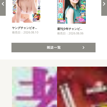
ヤングチャンピオ…
チャ
週刊少年チャンピ…
発売日：2026.08.10
発売
発売日：2026.08.06
雑誌一覧