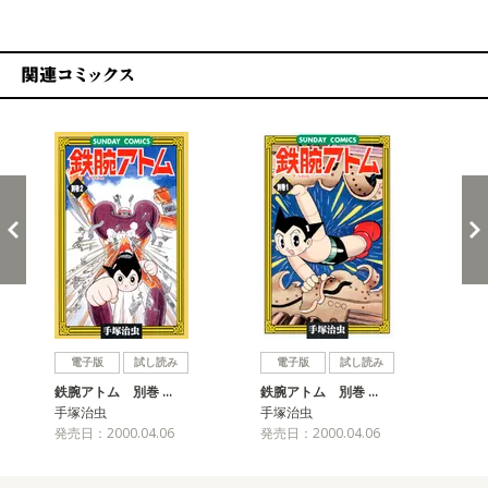
関連コミックス
戻る
進む
電子版
試し読み
電子版
試し読み
鉄腕アトム 別巻 …
鉄腕アトム 別巻 …
手塚治虫
手塚治虫
発売日：2000.04.06
発売日：2000.04.06