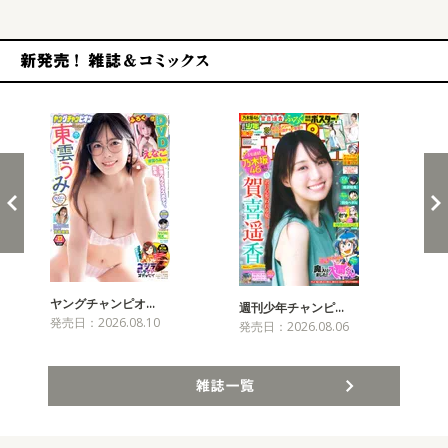
新発売！雑誌&コミックス
ヤングチャンピオ…
チャ
週刊少年チャンピ…
発売日：2026.08.10
発売
発売日：2026.08.06
雑誌一覧