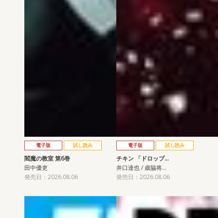
電子版
試し読み
電子版
試し読み
閻魔の教室 第6巻
チキン 「ドロップ…
田中優吏
井口達也 / 歳脇将…
発売日：2026.08.06
発売日：2026.08.06