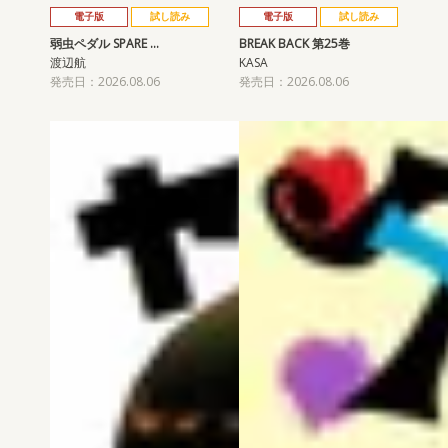
電子版
試し読み
電子版
試し読み
弱虫ペダル SPARE …
BREAK BACK 第25巻
渡辺航
KASA
発売日：2026.08.06
発売日：2026.08.06