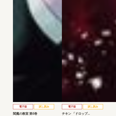
電子版
試し読み
電子版
試し読み
閻魔の教室 第6巻
チキン 「ドロップ…