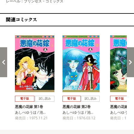
レーベル：プリンセス・コミックス
関連コミックス
戻る
進む
電子版
試し読み
電子版
試し読み
電子版
悪魔の花嫁 第1巻
悪魔の花嫁 第2巻
悪魔の花嫁 第
あしべゆうほ / 池…
あしべゆうほ / 池…
あしべゆうほ /
発売日：1975.11.21
発売日：1976.03.12
発売日：1976.0