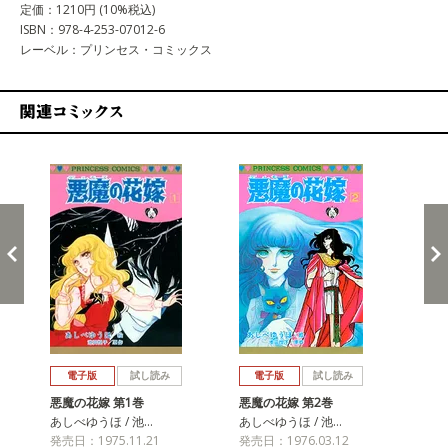
定価：1210円 (10%税込)
ISBN：978-4-253-07012-6
レーベル：プリンセス・コミックス
関連コミックス
戻る
進む
電子版
試し読み
電子版
試し読み
悪魔の花嫁 第1巻
悪魔の花嫁 第2巻
悪
あしべゆうほ / 池…
あしべゆうほ / 池…
あし
発売日：1975.11.21
発売日：1976.03.12
発売