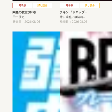
電子版
試し読み
電子版
試し読み
閻魔の教室 第6巻
チキン 「ドロップ…
田中優吏
井口達也 / 歳脇将…
発売日：2026.08.06
発売日：2026.08.06