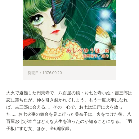
発売日：1976.09.20
大火で避難した円乗寺で、八百屋の娘・お七と寺小姓・吉三郎は
恋に落ちたが、仲を引き裂かれてしまう。もう一度火事になれ
ば、吉三郎に会える…。その一心で、お七は江戸に火を放っ
た…。お七火事の舞台を見に行った美奈子は、火をつけた後、八
百屋お七が本当はどんな人生を辿ったのか知ることになる。「羽
子板にすむ女」ほか、全6編収録。