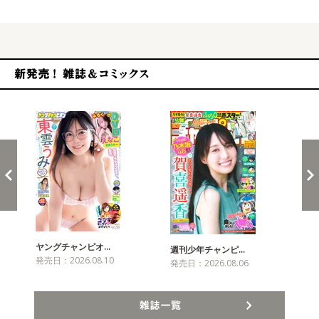
新発売！雑誌&コミックス
ヤングチャンピオ…
チャ
週刊少年チャンピ…
発売日：2026.08.10
発売
発売日：2026.08.06