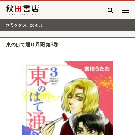
秋田書店
コミックス COMICS
東のはて通り異聞 第3巻