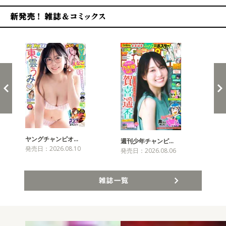
新発売！雑誌&コミックス
ヤングチャンピオ…
チャ
週刊少年チャンピ…
発売日：2026.08.10
発売
発売日：2026.08.06
雑誌一覧