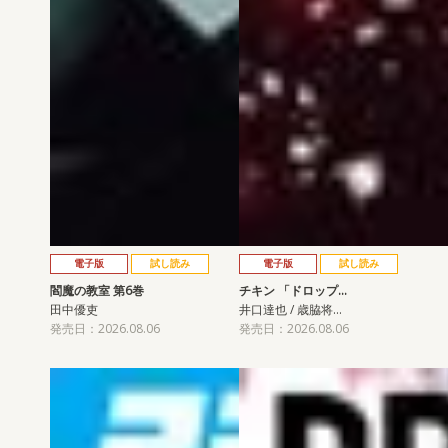
電子版
試し読み
電子版
試し読み
閻魔の教室 第6巻
チキン 「ドロップ…
田中優吏
井口達也 / 歳脇将…
発売日：2026.08.06
発売日：2026.08.06