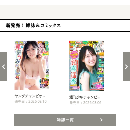
新発売！雑誌&コミックス
ヤングチャンピオ…
チャ
週刊少年チャンピ…
発売日：2026.08.10
発売
発売日：2026.08.06
雑誌一覧