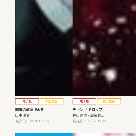
電子版
試し読み
電子版
試し読み
閻魔の教室 第6巻
チキン 「ドロップ…
田中優吏
井口達也 / 歳脇将…
発売日：2026.08.06
発売日：2026.08.06