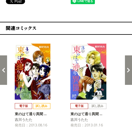
関連コミックス
戻る
進む
電子版
試し読み
電子版
試し読み
東のはて通り異聞 …
東のはて通り異聞 …
東
吉川うたた
吉川うたた
吉
発売日：2013.08.16
発売日：2013.01.16
発売