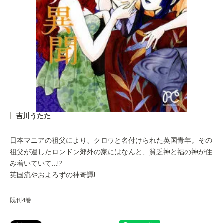
吉川うたた
日本マニアの祖父により、クロウと名付けられた英国青年。その
祖父が遺したロンドン郊外の家にはなんと、貧乏神と福の神が住
み着いていて…!?
英国流やおよろずの神奇譚!
既刊4巻