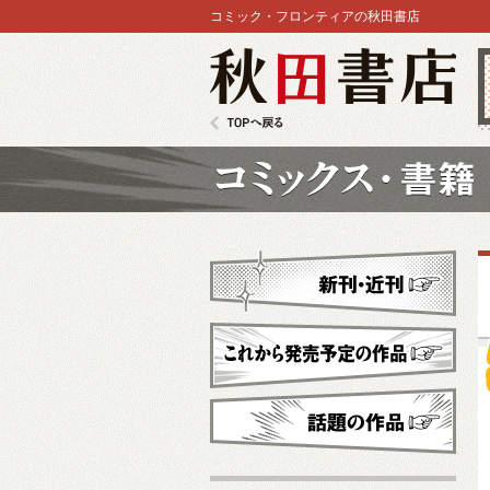
コミック・フロンティアの秋田書店
秋田書店
TOPへ戻る
コミックス
新刊・近刊
これから発売予定
話題の作品