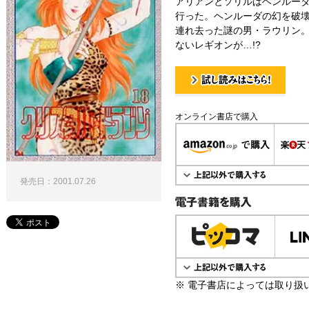
アリアンとソリルはヘンルー
行った。ヘンルーダの幻を破
連れ去った謎の男・ラウリン
ないレギオンが…!?
試し読み！
オンライン書店で購入
発売日：2001.07.26
電子書籍で購入
※ 電子書店によっては取り扱