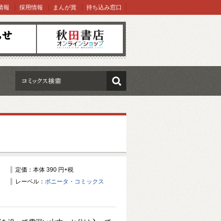
情報
採用情報
まんが賞
持ち込み窓口
オンラインショップ
検索
定価：本体 390 円+税
レーベル：
ボニータ・コミックス