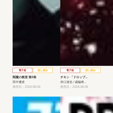
電子版
試し読み
電子版
試し読み
閻魔の教室 第6巻
チキン 「ドロップ…
田中優吏
井口達也 / 歳脇将…
発売日：2026.08.06
発売日：2026.08.06