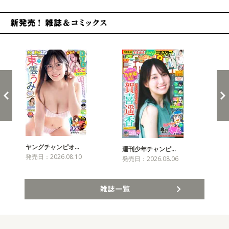
新発売！雑誌&コミックス
ヤングチャンピオ…
チャ
週刊少年チャンピ…
発売日：2026.08.10
発売
発売日：2026.08.06
雑誌一覧